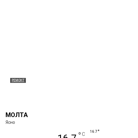
РЕМОНТ
Правила и особенности выбора
душевой кабины
Margaret
-
08.02.2024
0
МОЛТА
Ясно
°
16.7
°
C