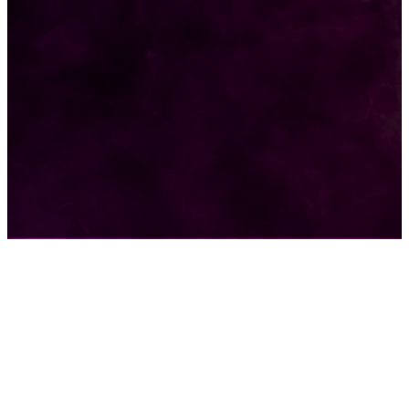
ПОСТРОЙКИ
178
ОКНА
159
ДВЕРИ И ЗАМКИ
153
Стены
150
Потолок
147