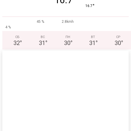
16.7
°
16.7
45 %
2.8kmh
4 %
СБ
ВС
ПН
ВТ
СР
32
°
31
°
30
°
31
°
30
°