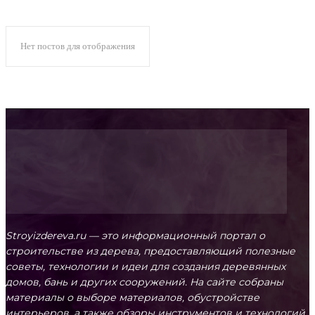
Без рубрики
Нет постов для отображения
БЕСЕДКИ
БРЕВНО
БРУС
ДВЕРИ И ЗАМКИ
Дизайн и интерьер
ДОМ
ДОСКА
Stroyizdereva.ru — это информационный портал о
строительстве из дерева, предоставляющий полезные
советы, технологии и идеи для создания деревянных
домов, бань и других сооружений. На сайте собраны
материалы о выборе материалов, обустройстве
интерьеров, а также обзоры инструментов и технологий