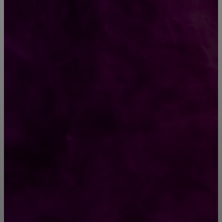
Как выбрать крепления для решетчатого
настила?
Способы соединений деревянных деталей
ПОПУЛЯРНЫЕ КАТЕГОРИИ
Ремонт
313
ПОСТРОЙКИ
178
ОКНА
159
ДВЕРИ И ЗАМКИ
153