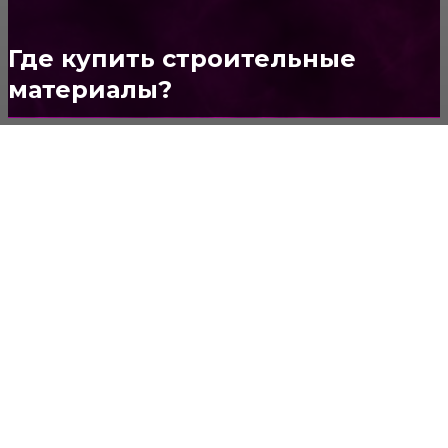
Стены
150
Потолок
147
Где купить строительные
материалы?