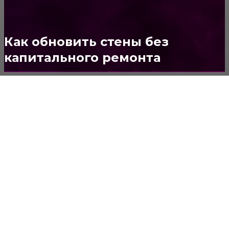
Стены
150
Потолок
147
Как обновить стены без
капитального ремонта