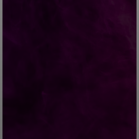
КРЕПЕЖ
Как выбрать крепления для решетчатого
настила?
Способы соединений деревянных деталей
ПОПУЛЯРНЫЕ КАТЕГОРИИ
Ремонт
313
ПОСТРОЙКИ
178
ОКНА
159
ДВЕРИ И ЗАМКИ
153