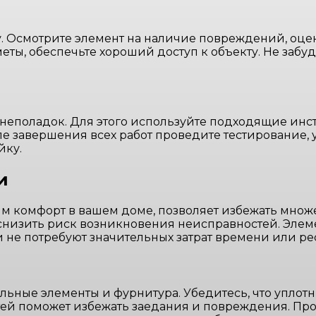
у. Осмотрите элемент на наличие повреждений, оце
ты, обеспечьте хороший доступ к объекту. Не забуд
еполадок. Для этого используйте подходящие инстр
ле завершения всех работ проведите тестирование,
йку.
и
 комфорт в вашем доме, позволяет избежать множе
 снизить риск возникновения неисправностей. Эле
и не потребуют значительных затрат времени или ре
ьные элементы и фурнитура. Убедитесь, что уплотн
стей поможет избежать заедания и повреждения. П