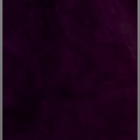
КРЕПЕЖ
Как выбрать крепления для решетчатого
настила?
Способы соединений деревянных деталей
ПОПУЛЯРНЫЕ КАТЕГОРИИ
Ремонт
313
ПОСТРОЙКИ
178
ОКНА
159