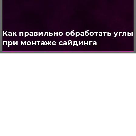
ДВЕРИ И ЗАМКИ
153
Стены
150
Потолок
147
Как правильно обработать углы
при монтаже сайдинга