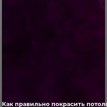
Способы соединений деревянных деталей
ПОПУЛЯРНЫЕ КАТЕГОРИИ
Ремонт
313
ПОСТРОЙКИ
178
ОКНА
159
ДВЕРИ И ЗАМКИ
153
Стены
150
Потолок
147
Как правильно покрасить потол