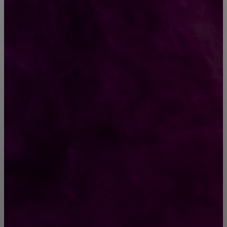
КРЕПЕЖ
Как выбрать крепления для решетчатого
настила?
Способы соединений деревянных деталей
ПОПУЛЯРНЫЕ КАТЕГОРИИ
Ремонт
313
ПОСТРОЙКИ
178
ОКНА
159
ДВЕРИ И ЗАМКИ
153