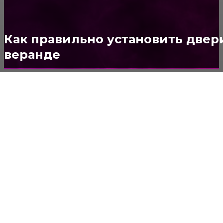
Стены
150
Потолок
147
Как правильно установить двер
веранде