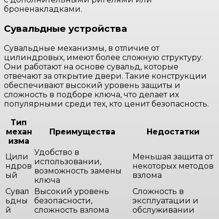
броненакладками.
Сувальдные устройства
Сувальдные механизмы, в отличие от
цилиндровых, имеют более сложную структуру.
Они работают на основе сувальд, которые
отвечают за открытие двери. Такие конструкции
обеспечивают высокий уровень защиты и
сложность в подборе ключа, что делает их
популярными среди тех, кто ценит безопасность.
Тип
механ
Преимущества
Недостатки
изма
Удобство в
Цили
Меньшая защита от
использовании,
ндров
некоторых методов
возможность замены
ый
взлома
ключа
Сувал
Высокий уровень
Сложность в
ьдны
безопасности,
эксплуатации и
й
сложность взлома
обслуживании