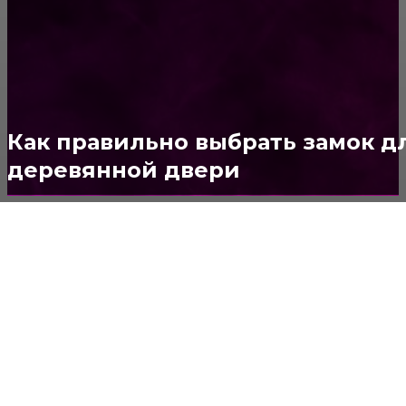
ОКНА
159
ДВЕРИ И ЗАМКИ
153
Стены
150
Потолок
147
Как правильно выбрать замок д
деревянной двери