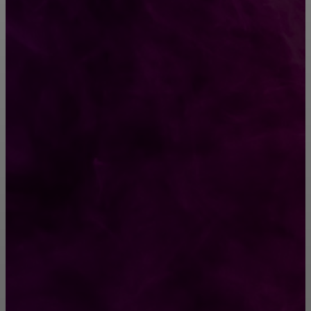
Как выбрать крепления для решетчатого
настила?
Способы соединений деревянных деталей
ПОПУЛЯРНЫЕ КАТЕГОРИИ
Ремонт
313
ПОСТРОЙКИ
178
ОКНА
159
ДВЕРИ И ЗАМКИ
153
Стены
150