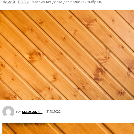
Домой
ПОЛЫ
Массивная доска для пола: как выбрать
31.10.2022
BY
MARGARET