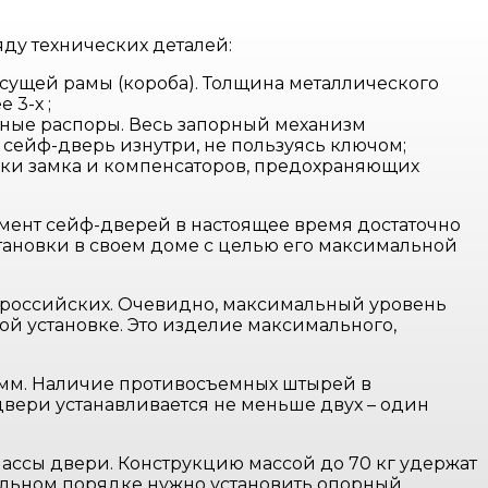
ду технических деталей:
несущей рамы (короба). Толщина металлического
 3-х ;
ьные распоры. Весь запорный механизм
 сейф-дверь изнутри, не пользуясь ключом;
овки замка и компенсаторов, предохраняющих
ртимент сейф-дверей в настоящее время достаточно
тановки в своем доме с целью его максимальной
 на российских. Очевидно, максимальный уровень
й установке. Это изделие максимального,
3 мм. Наличие противосъемных штырей в
вери устанавливается не меньше двух – один
ассы двери. Конструкцию массой до 70 кг удержат
зательном порядке нужно установить опорный