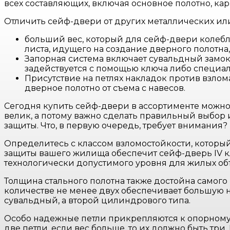
всех составляющих, включая основное полотно, карк
Отличить сейф-двери от других металлических ил
больший вес, который для сейф-двери колеблет
листа, идущего на создание дверного полотна, с
Запорная система включает сувальдный замок
задействуется с помощью ключа либо специал
Присутствие на петлях накладок против взлом
дверное полотно от съема с навесов.
Сегодня купить сейф-двери в ассортименте можно на
велик, а потому важно сделать правильный выбор 
защиты. Что, в первую очередь, требует внимания?
Определитесь с классом взломостойкости, который 
защиты вашего жилища обеспечит сейф-дверь IV к
технологически допустимого уровня для жилых об
Толщина стального полотна также достойна самог
количестве не менее двух обеспечивает большую 
сувальдный, а второй цилиндрового типа.
Особо надежные петли прикрепляются к опорному 
две петли, если вес больше, то их должно быть три