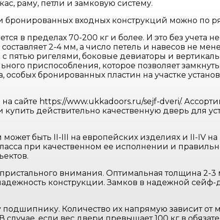
ас, раму, петли и замковую систему.
и бронированных входных конструкций можно по ря
ся в пределах 70-200 кг и более. И это без учета 
оставляет 2-4 мм, а число петель и навесов не менее
 с пятью ригелями, боковые девиаторы и вертикал
ьного приспособления, которое позволяет замкнуть
а, особых бронированных пластин на участке устан
 сайте https://www.ukkadoors.ru/sejf-dveri/. Ассо
и купить действительно качественную дверь для ус
может быть II-III на европейских изделиях и II-IV
ласса при качественном ее исполнении и правильно
ъектов.
о пристального внимания. Оптимальная толщина 2-
надежность конструкции. Замков в надежной сейф-д
подшипнику. Количество их напрямую зависит от м
. В случае, если вес двери превышает 100 кг в обя