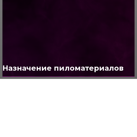
ПОСТРОЙКИ
178
ОКНА
159
ДВЕРИ И ЗАМКИ
153
Стены
150
Потолок
147
Назначение пиломатериалов