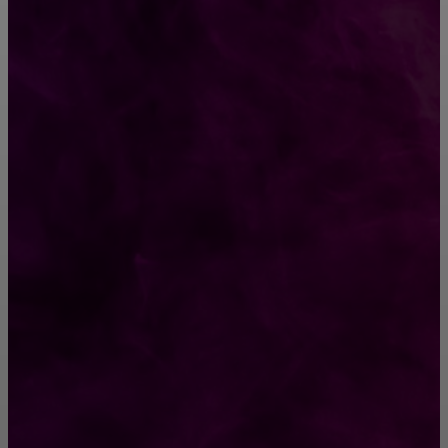
Как выбрать крепления для решетчатого
настила?
Способы соединений деревянных деталей
ПОПУЛЯРНЫЕ КАТЕГОРИИ
Ремонт
313
ПОСТРОЙКИ
178
ОКНА
159
ДВЕРИ И ЗАМКИ
153
Стены
150