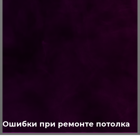
Способы соединений деревянных деталей
ПОПУЛЯРНЫЕ КАТЕГОРИИ
Ремонт
313
ПОСТРОЙКИ
178
ОКНА
159
ДВЕРИ И ЗАМКИ
153
Стены
150
Потолок
147
Ошибки при ремонте потолка