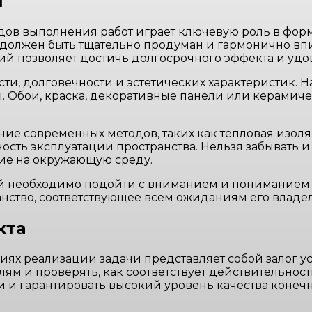
й
дов выполнения работ играет ключевую роль в фор
, должен быть тщательно продуман и гармонично в
ий позволяет достичь долгосрочного эффекта и удо
сти, долговечности и эстетических характеристик. 
. Обои, краска, декоративные панели или керамиче
ние современных методов, таких как тепловая изоля
сть эксплуатации пространства. Нельзя забывать и
ие на окружающую среду.
гий необходимо подойти с вниманием и пониманием
нство, соответствующее всем ожиданиям его владе
кта
иях реализации задачи представляет собой залог 
ям и проверять, как соответствует действительнос
и гарантировать высокий уровень качества конечн