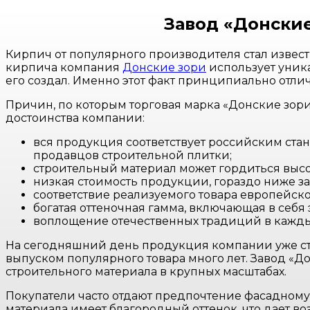
Завод «Донские
Кирпич от популярного производителя стал извес
кирпича компания
Донские зори
использует уника
его создал. Именно этот факт принципиально отли
Причин, по которым торговая марка «Донские зори
достоинства компании:
вся продукция соответствует российским стан
продавцов строительной плитки;
строительный материал может гордиться высо
низкая стоимость продукции, гораздо ниже з
соответствие реализуемого товара европейск
богатая оттеночная гамма, включающая в себя
воплощение отечественных традиций в кажды
На сегодняшний день продукция компании уже ста
выпуском популярного товара много лет. Завод «Д
строительного материала в крупных масштабах.
Покупатели часто отдают предпочтение фасадному 
материала имеет благородный оттенок, что дает 