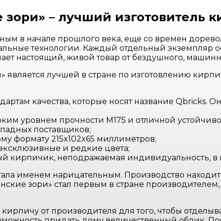
 зори» – лучший изготовитель к
тным в начале прошлого века, еще со времен дорев
льные технологии. Каждый отдельный экземпляр особ
чает настоящий, живой товар от бездушного, машинн
» является лучшей в стране по изготовлению кирпич
дартам качества, которые носят название Qbricks.
ким уровнем прочности M175 и отличной устойчиво
ападных поставщиков;
ому формату 215x102x65 миллиметров;
 эксклюзивные и редкие цвета;
й кирпичик, неподражаемая индивидуальность, в 
ла именем нарицательным. Производство находится
онские зори» стал первым в стране производителем
кирпичу от производителя для того, чтобы отделыва
возможность придать дому величественный облик. П