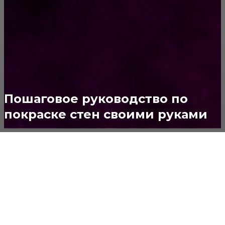
ПОСТРОЙКИ
178
ОКНА
159
ДВЕРИ И ЗАМКИ
153
Стены
150
Потолок
147
Пошаговое руководство по
покраске стен своими руками