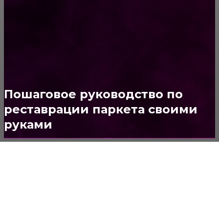
Ремонт
313
ПОСТРОЙКИ
178
ОКНА
159
ДВЕРИ И ЗАМКИ
153
Стены
150
Пошаговое руководство по
Потолок
147
реставрации паркета своими
руками