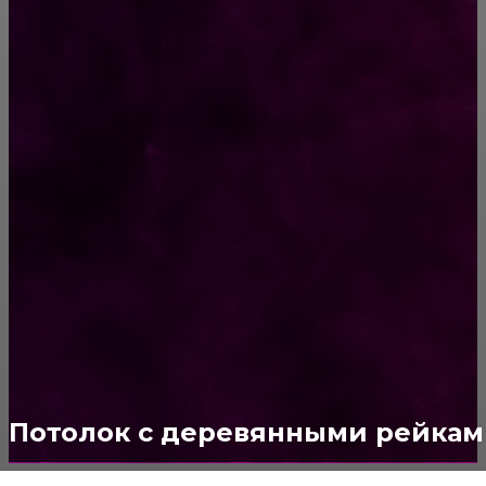
Способы соединений деревянных деталей
ПОПУЛЯРНЫЕ КАТЕГОРИИ
Ремонт
313
ПОСТРОЙКИ
178
ОКНА
159
ДВЕРИ И ЗАМКИ
153
Стены
150
Потолок
147
Потолок с деревянными рейка