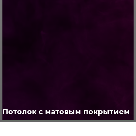
ПОПУЛЯРНЫЕ КАТЕГОРИИ
Ремонт
313
ПОСТРОЙКИ
178
ОКНА
159
ДВЕРИ И ЗАМКИ
153
Стены
150
Потолок
147
Потолок с матовым покрытием