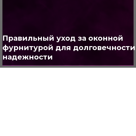
ОКНА
159
ДВЕРИ И ЗАМКИ
153
Стены
150
Правильный уход за оконной
Потолок
147
фурнитурой для долговечности
надежности