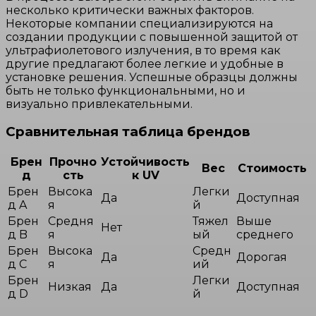
несколько критически важных факторов.
Некоторые компании специализируются на
создании продукции с повышенной защитой от
ультрафиолетового излучения, в то время как
другие предлагают более легкие и удобные в
установке решения. Успешные образцы должны
быть не только функциональными, но и
визуально привлекательными.
Сравнительная таблица брендов
Брен
Прочно
Устойчивость
Вес
Стоимость
д
сть
к UV
Брен
Высока
Легки
Да
Доступная
д A
я
й
Брен
Средня
Тяжел
Выше
Нет
д B
я
ый
среднего
Брен
Высока
Средн
Да
Дорогая
д C
я
ий
Брен
Легки
Низкая
Да
Доступная
д D
й