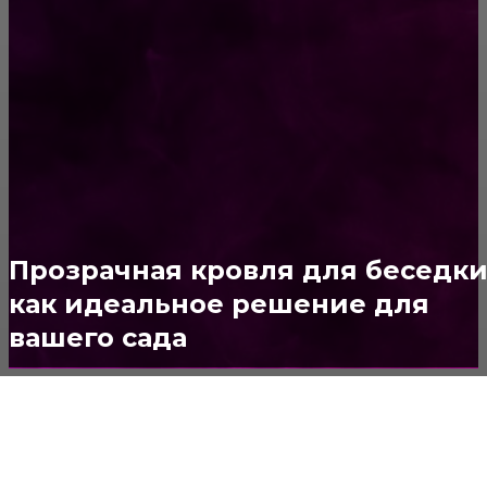
ПОПУЛЯРНЫЕ КАТЕГОРИИ
Ремонт
313
ПОСТРОЙКИ
178
ОКНА
159
ДВЕРИ И ЗАМКИ
153
Стены
150
Прозрачная кровля для беседк
Потолок
147
как идеальное решение для
вашего сада