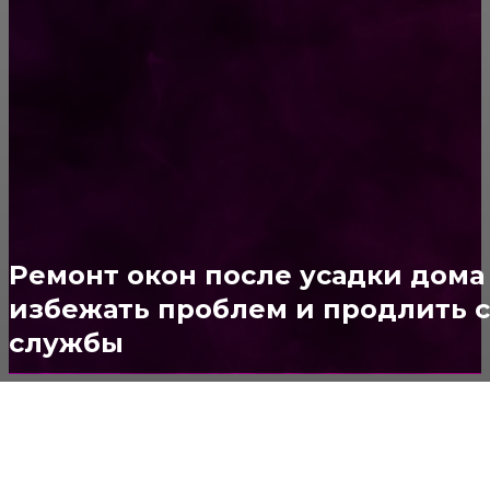
ПОПУЛЯРНЫЕ КАТЕГОРИИ
Ремонт
313
ПОСТРОЙКИ
178
ОКНА
159
ДВЕРИ И ЗАМКИ
153
Стены
150
Ремонт окон после усадки дома
Потолок
147
избежать проблем и продлить 
службы