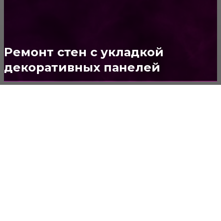
ДВЕРИ И ЗАМКИ
153
Стены
150
Потолок
147
Ремонт стен с укладкой
декоративных панелей