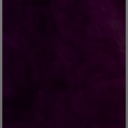
КРЕПЕЖ
Как выбрать крепления для решетчатого
настила?
Способы соединений деревянных деталей
ПОПУЛЯРНЫЕ КАТЕГОРИИ
Ремонт
313
ПОСТРОЙКИ
178
ОКНА
159