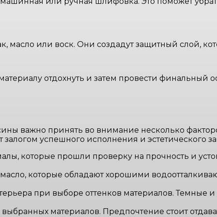
машинная или ручная шлифовка. Это поможет убрат
к, масло или воск. Они создадут защитный слой, 
атериалу отдохнуть и затем провести финальный осм
ны важно принять во внимание несколько факторов
т залогом успешного исполнения и эстетического з
лы, которые прошли проверку на прочность и усто
 масло, которые обладают хорошими водоотталкиваю
ерьера при выборе оттенков материалов. Темные и 
в выбранных материалов. Предпочтение стоит отда