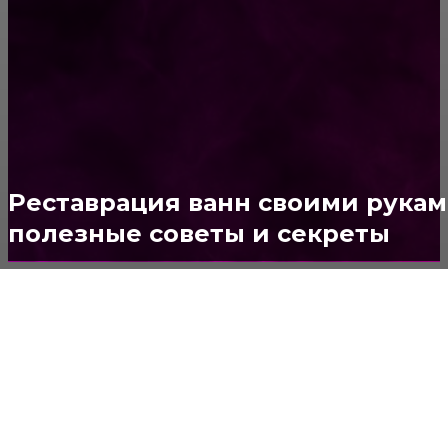
ПОСТРОЙКИ
178
ОКНА
159
ДВЕРИ И ЗАМКИ
153
Стены
150
Потолок
147
Реставрация ванн своими рука
полезные советы и секреты