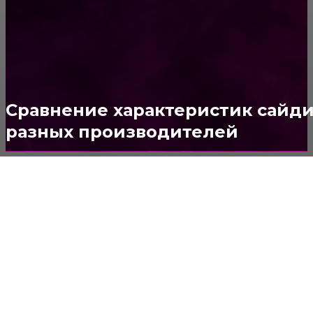
ОКНА
159
ДВЕРИ И ЗАМКИ
153
Стены
150
Потолок
147
Сравнение характеристик сайд
разных производителей