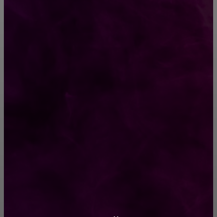
Способы соединений деревянных деталей
ПОПУЛЯРНЫЕ КАТЕГОРИИ
Ремонт
313
ПОСТРОЙКИ
178
ОКНА
159
ДВЕРИ И ЗАМКИ
153
Стены
150
Потолок
147