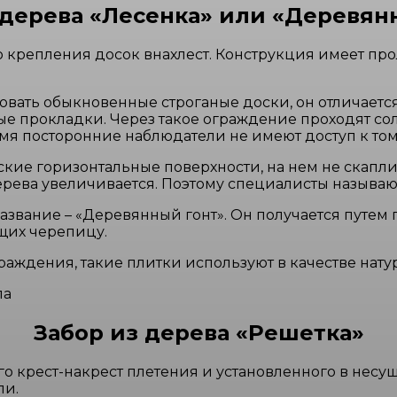
 дерева «Лесенка» или «Деревян
о крепления досок внахлест. Конструкция имеет про
зовать обыкновенные строганые доски, он отличае
 прокладки. Через такое ограждение проходят сол
емя посторонние наблюдатели не имеют доступ к тому
лоские горизонтальные поверхности, на нем не скап
дерева увеличивается. Поэтому специалисты называ
азвание – «Деревянный гонт». Он получается путем
щих черепицу.
раждения, такие плитки используют в качестве нату
ла
Забор из дерева «Решетка»
 крест-накрест плетения и установленного в несущу
ли.