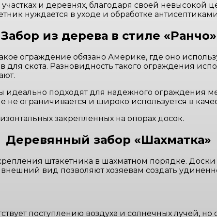
х участках и деревнях, благодаря своей невысокой 
кетник нуждается в уходе и обработке антисептикам
Забор из дерева в стиле «Ранчо»
акое ограждение обязано Америке, где оно использ
для скота. Разновидность такого ограждения испол
ают.
идеально подходят для надежного ограждения мес
ие не ограничивается и широко используется в каче
оризонтальных закрепленных на опорах досок.
Деревянный забор «Шахматка»
 крепления штакетника в шахматном порядке. Доски 
нешний вид позволяют хозяевам создать удиненное
твует поступлению воздуха и солнечных лучей, но о