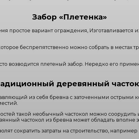
Забор «Плетенка»
время простое вариант ограждения, Изготавливается 
оторое беспрепятственно можно собрать в местах 
асто возводится плетеный забор. Нередко его прим
адиционный деревянный часто
авляющий из себя бревна с заточенными острыми к
местий.
остей такой необычный частокол можно соорудить и
янный частокол из бревна может обладать вполне 
олят сократить затраты на строительство, например