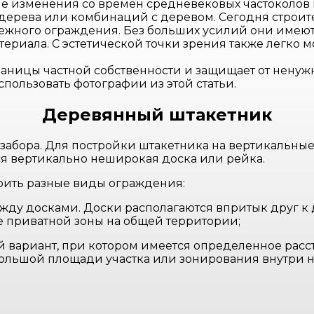
изменения со времен средневековых частоколов и 
 дерева или комбинаций с деревом. Сегодня стро
жного ограждения. Без больших усилий они имеют 
атериала. С эстетической точки зрения также легко
аницы частной собственности и защищает от ненужн
спользовать фотографии из этой статьи.
Деревянный штакетник
абора. Для постройки штакетника на вертикальные
я вертикально неширокая доска или рейка.
оить разные виды ограждения:
жду досками. Доски располагаются впритык друг к д
 приватной зоны на общей территории;
й вариант, при котором имеется определенное расс
большой площади участка или зонирования внутри 