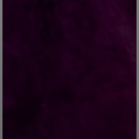
КРЕПЕЖ
Как выбрать крепления для решетчатого
настила?
Способы соединений деревянных деталей
ПОПУЛЯРНЫЕ КАТЕГОРИИ
Ремонт
313
ПОСТРОЙКИ
178
ОКНА
159