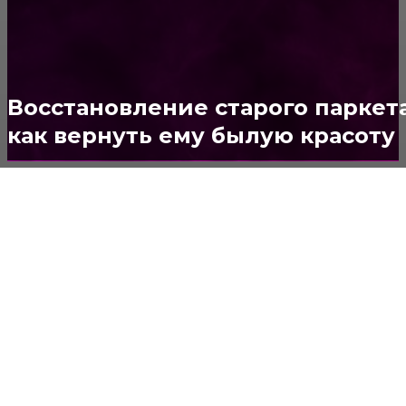
ДВЕРИ И ЗАМКИ
153
Стены
150
Потолок
147
Восстановление старого паркет
как вернуть ему былую красоту