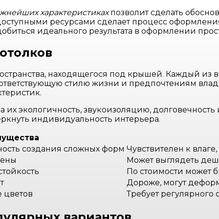
ажнейших характеристиках
позволит сделать обосно
оступными ресурсами сделает процесс оформления 
обиться идеального результата в оформлении прост
потолков
странства, находящегося под крышей. Каждый из в
оответствующую стилю жизни и предпочтениям владе
ктеристик.
на их экологичность, звукоизоляцию, долговечность
черкнуть индивидуальность интерьера.
мущества
ность создания сложных форм
Чувствителен к влаге
мены
Может выглядеть деш
стойкость
По стоимости может 
т
Дороже, могут дефор
 цветов
Требует регулярного 
пулярных вариантов