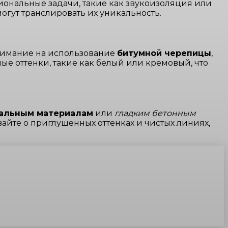
иональные задачи, такие как звукоизоляция или
гут транслировать их уникальность.
внимание на использование
битумной черепицы
,
е оттенки, такие как белый или кремовый, что
альным материалам
или
гладким бетонным
вайте о приглушенных оттенках и чистых линиях,