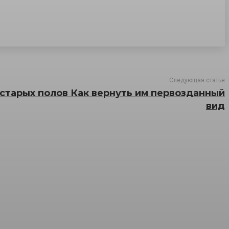
Следующая статья
старых полов Как вернуть им первозданный
вид