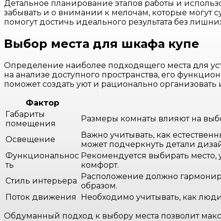
Детальное планирование этапов работы и использ
забывать и о внимании к мелочам, которые могут с
помогут достичь идеального результата без лишних
Выбор места для шкафа купе
Определение наиболее подходящего места для уст
на анализе доступного пространства, его функци
поможет создать уют и рационально организовать 
Фактор
Габариты
Размеры комнаты влияют на выбо
помещения
Важно учитывать, как естествен
Освещение
может подчеркнуть детали дизай
Функциональнос
Рекомендуется выбирать место, 
ть
комфорт.
Расположение должно гармонир
Стиль интерьера
образом.
Поток движения
Необходимо учитывать, как люди
Обдуманный подход к выбору места позволит макс