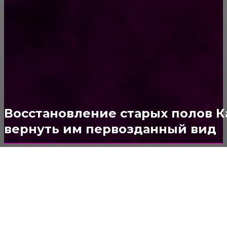
Ремонт
313
ПОСТРОЙКИ
178
ОКНА
159
ДВЕРИ И ЗАМКИ
153
Стены
150
Потолок
147
Восстановление старых полов К
вернуть им первозданный вид