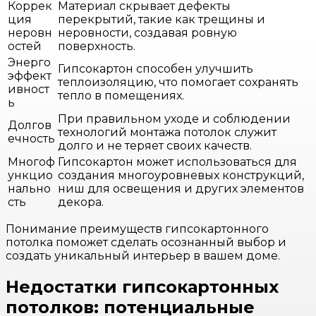
Коррек
Материал скрывает дефекты
ция
перекрытий, такие как трещины и
неровн
неровности, создавая ровную
остей
поверхность.
Энерго
Гипсокартон способен улучшить
эффект
теплоизоляцию, что помогает сохранять
ивност
тепло в помещениях.
ь
При правильном уходе и соблюдении
Долгов
технологий монтажа потолок служит
ечность
долго и не теряет своих качеств.
Многоф
Гипсокартон может использоваться для
ункцио
создания многоуровневых конструкций,
нально
ниш для освещения и других элементов
сть
декора.
Понимание преимуществ гипсокартонного
потолка поможет сделать осознанный выбор и
создать уникальный интерьер в вашем доме.
Недостатки гипсокартонных
потолков: потенциальные